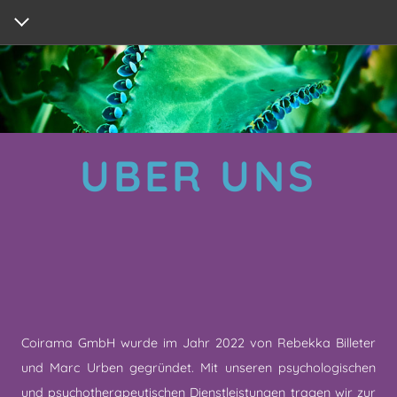
HOME
ANGEBOT
ÜBER UNS
PSYCHOTHERAPIE
INFORMATIONEN
TIER- UND NATURGESTÜTZTE THERAPIE
STANDORTE
NEUROPSYCHOLOGISCHE & DIAGNOSTISCHE
ÜBER UNS
UNTERSUCHUNGEN
PSYCHOLOGISCHE BERATUNG
Coirama GmbH wurde im Jahr 2022 von Rebekka Billeter
JOB COACHING
und Marc Urben gegründet. Mit unseren psychologischen
und psychotherapeutischen Dienstleistungen tragen wir zur